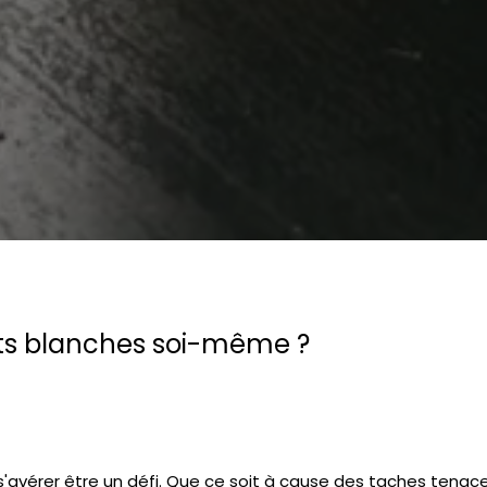
ts blanches soi-même ?
'avérer être un défi. Que ce soit à cause des taches tenace