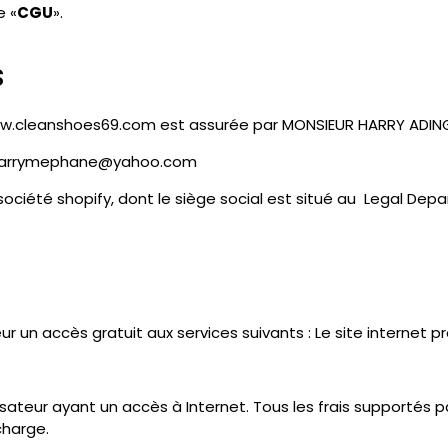
e «
CGU
».
s
s://www.cleanshoes69.com est assurée par MONSIEUR HARRY ADI
l Harrymephane@yahoo.com
ociété shopify, dont le siège social est situé au Legal Dep
 un accès gratuit aux services suivants : Le site internet pr
isateur ayant un accès à Internet. Tous les frais supportés p
charge.