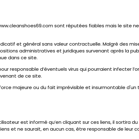
/www.cleanshoes69.com sont réputées fiables mais le site ne 
icatif et général sans valeur contractuelle. Malgré des mise
sitions administratives et juridiques survenant après la pu
enue dans ce site.
r responsable d’éventuels virus qui pourraient infecter l’or
ovenant de ce site.
orce majeure ou du fait imprévisible et insurmontable d'un t
tilisateur est informé qu’en cliquant sur ces liens, il sortir
liens et ne saurait, en aucun cas, être responsable de leur c