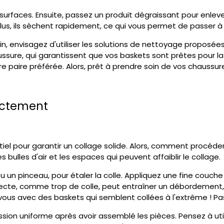
s surfaces. Ensuite, passez un produit dégraissant pour enle
n plus, ils sèchent rapidement, ce qui vous permet de passer 
oin, envisagez d'utiliser les solutions de nettoyage proposée
ure, qui garantissent que vos baskets sont prêtes pour la r
e paire préférée. Alors, prêt à prendre soin de vos chaussur
rectement
tiel pour garantir un collage solide. Alors, comment procéd
s bulles d'air et les espaces qui peuvent affaiblir le collage.
u un pinceau, pour étaler la colle. Appliquez une fine couche
rrecte, comme trop de colle, peut entraîner un débordement,
ous avec des baskets qui semblent collées à l'extrême ! Pas
sion uniforme après avoir assemblé les pièces. Pensez à uti