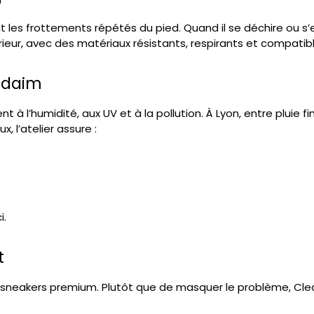
it les frottements répétés du pied. Quand il se déchire ou s’
rieur
, avec des matériaux résistants, respirants et compatib
u daim
t à l’humidité, aux UV et à la pollution. À Lyon, entre pluie fi
, l’atelier assure :
i.
t
s sneakers premium. Plutôt que de masquer le problème, Clea