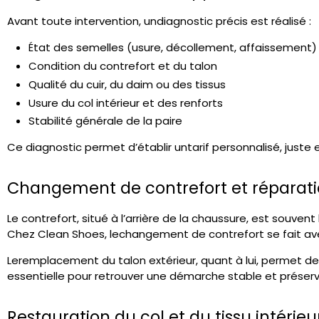
Avant toute intervention, un
diagnostic précis
est réalisé :
État des semelles (usure, décollement, affaissement)
Condition du contrefort et du talon
Qualité du cuir, du daim ou des tissus
Usure du col intérieur et des renforts
Stabilité générale de la paire
Ce diagnostic permet d’établir un
tarif personnalisé
, juste
Changement de contrefort et réparati
Le contrefort, situé à l’arrière de la chaussure, est souven
Chez Clean Shoes, le
changement de contrefort
se fait av
Le
remplacement du talon extérieur
, quant à lui, permet d
essentielle pour retrouver une démarche stable et préserv
Restauration du col et du tissu intérieu