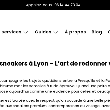
Appelez-nous : 06 14 44 73 04
 services
Guides
À propos
Blog
sneakers à Lyon – L’art de redonner 
ccompagne les trajets quotidiens entre la Presqu’île et la Pa
 le bitume met les semelles à rude épreuve. Quand une paire
ose aujourd’hui comme une évidence pour celles et ceux qui t
eaker est traitée avec le respect qu’on accorde à une belle p
uée aux sneakers premium, contemporaines ou vintage, avec u