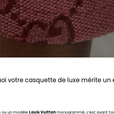
rquoi votre casquette de luxe mérite u
e ou un modèle
Louis Vuitton
monogrammé, c’est avant tou