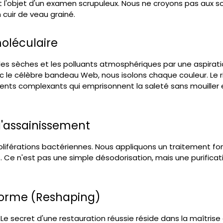
t l'objet d'un examen scrupuleux. Nous ne croyons pas aux so
cuir de veau grainé.
oléculaire
ules sèches et les polluants atmosphériques par une aspirat
 le célèbre bandeau Web, nous isolons chaque couleur. Le
agents complexants qui emprisonnent la saleté sans mouiller e
 l'assainissement
roliférations bactériennes. Nous appliquons un traitement fo
s. Ce n'est pas une simple désodorisation, mais une purifica
 forme (Reshaping)
e secret d'une restauration réussie réside dans la maîtrise 