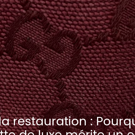
 la restauration : Pourq
te de luxe mérite un e