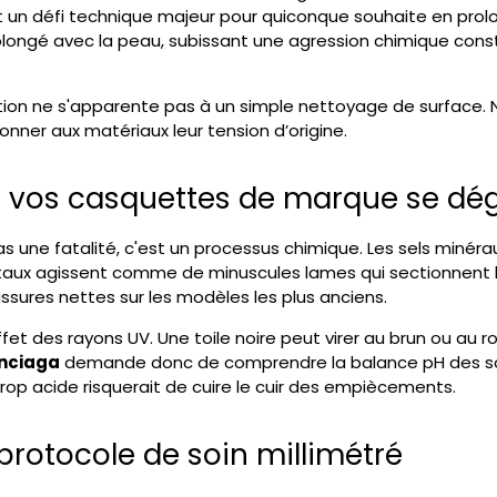
t un défi technique majeur pour quiconque souhaite en prol
olongé avec la peau, subissant une agression chimique const
tion ne s'apparente pas à un simple nettoyage de surface. N
edonner aux matériaux leur tension d’origine.
oi vos casquettes de marque se dég
s une fatalité, c'est un processus chimique. Les sels minérau
staux agissent comme de minuscules lames qui sectionnent les
sures nettes sur les modèles les plus anciens.
ffet des rayons UV. Une toile noire peut virer au brun ou au 
nciaga
demande donc de comprendre la balance pH des solvan
 trop acide risquerait de cuire le cuir des empiècements.
protocole de soin millimétré