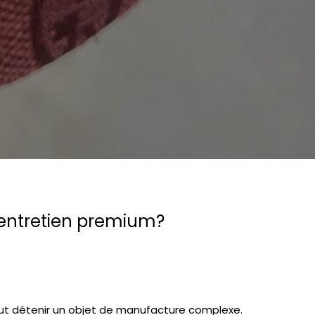
Précédent
n entretien premium?
t détenir un objet de manufacture complexe.